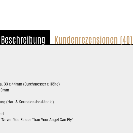
Beschreibung
Kundenrezensionen (40)
a. 33 x 44mm (Durchmesser x Höhe)
 30mm
ng (Hart & Korrosionsbeständig)
ert
 "Never Ride Faster Than Your Angel Can Fly"