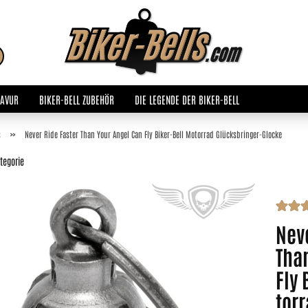
Sprache auswählen
Suche...
E-Mail
RAVUR
BIKER-BELL ZUBEHÖR
DIE LEGENDE DER BIKER-BELL
Passwort
»
s
Never Ride Faster Than Your Angel Can Fly Biker-Bell Motorrad Glücksbringer-Glocke
ategorie
Konto erstellen
Neve
Passwort vergessen?
Tha
Fly 
tor­