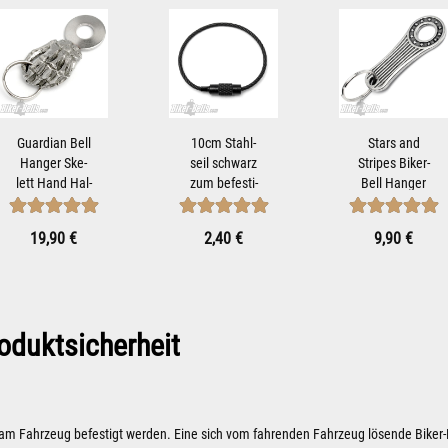
Guar­di­an Bell
10cm Stahl­
Stars and
Han­ger Ske­
seil schwarz
Stripes Biker-​​
lett Hand Hal­
zum be­fes­ti­
Bell Han­ger
te­rung zur be­
gen von Biker-​​
Hal­te­rung zur
fes­ti­gung...
Bells...
be­fes­ti­gung...
19,90 €
2,40 €
9,90 €
oduktsicherheit
 am Fahrzeug befestigt werden. Eine sich vom fahrenden Fahrzeug lösende Biker-