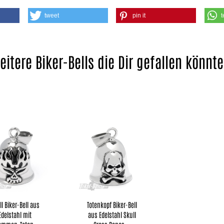
tweet
pin it
t
eitere Biker-Bells die Dir gefallen könnte
l Biker-​​Bell aus
To­ten­kopf Biker-​​Bell
Edel­stahl mit
aus Edel­stahl Skull