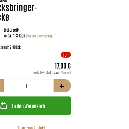
ksbringer-​
cke
Lieferzeit:
ca. 1-3 Tage
(Ausland abweichend)
stand:
7
Stück
TOP
17,90 €
inkl. 19% MwSt. zzgl.
Versand
In den Warenkorb
Frage zum Produkt