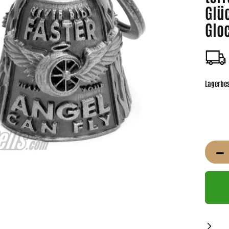
Glüc
Glo
Lagerbe