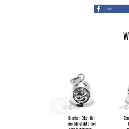
teilen
W
Dra­chen Biker-​​Bell
Skul
aus Edel­stahl sil­ber