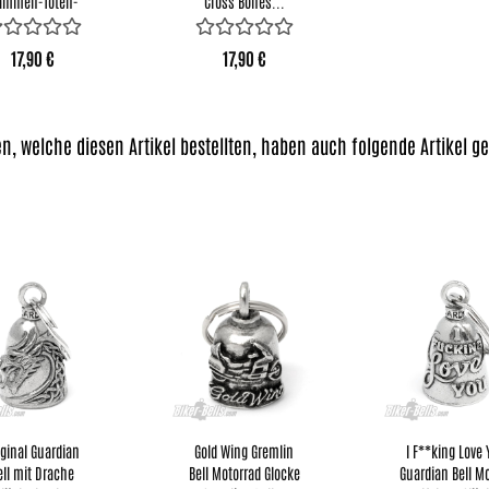
ammen-​​To­ten­
Cross Bones...
kopf...
17,90 €
17,90 €
n, welche diesen Artikel bestellten, haben auch folgende Artikel ge
­gi­nal Guar­di­an
Gold Wing Grem­lin
I F**king Love
ell mit Dra­che
Bell Mo­tor­rad Glo­cke
Guar­di­an Bell Mo