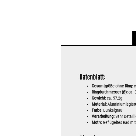
Datenblatt:
Gesamtgröße ohne Ring:
c
Ringdurchmesser (Ø):
ca.
Gewicht:
ca. 57,2g
Material:
Aluminiumlegieru
Farbe:
Dunkelgrau
Verarbeitung:
Sehr Detailli
Motiv:
Geflügeltes Rad mit