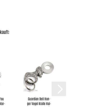
kauft:
 You
Guar­di­an Bell Han­
Grem­lin Bell mit
­tor­
ger Vogel Kral­le Hal­
Hunde-​​​Pfote und