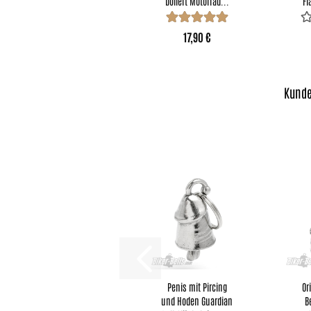
po­liert Mo­tor­rad...
Fl
17,90 €
Kunde
Penis mit Pir­cing
Ori
und Hoden Guar­di­an
B