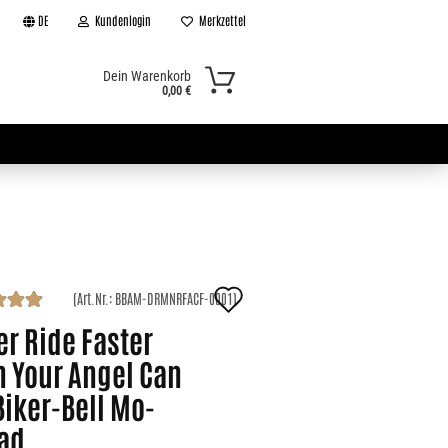
DE
Kundenlogin
Merkzettel
Dein Warenkorb
0,00 €
Auf
(Art.Nr.:
BBAM-DRMNRFACF-0001
)
den
r Ride Fas­ter
Merkzettel
n Your Angel Can
Biker-​Bell Mo­
rad